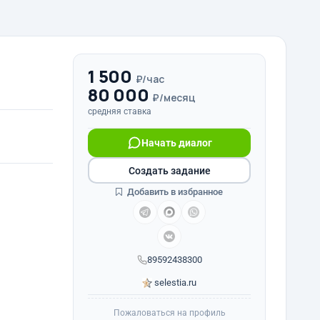
1 500
₽/час
80 000
₽/месяц
средняя ставка
Начать диалог
Создать задание
Добавить в избранное
89592438300
selestia.ru
Пожаловаться на профиль