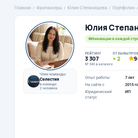
Главная
Фрилансеры
Юлия Степанищева
Портфолио
Юлия Степа
Инновации в каждой стр
РЕЙТИНГ
ОТЗЫВЫ
ПРО
3 307
2
9
№ 340 в каталоге
Член команды:
Опыт работы
7 лет
Селестия
в команде:
На сайте с
2015 г
2 человека
Юридический
ИП
статус