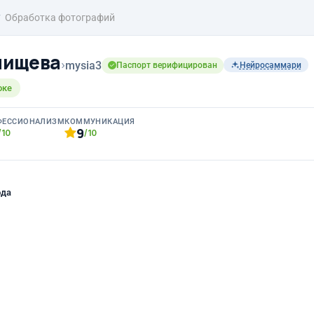
Обработка фотографий
нищева
›
mysia3
Паспорт верифицирован
Нейросаммари
оке
ФЕССИОНАЛИЗМ
КОММУНИКАЦИЯ
9
/10
/10
ода