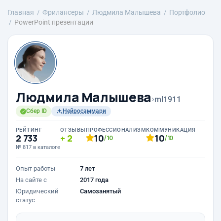
Главная
Фрилансеры
Людмила Малышева
Портфолио
PowerPoint презентации
Людмила Малышева
›
ml1911
Сбер ID
Нейросаммари
РЕЙТИНГ
ОТЗЫВЫ
ПРОФЕССИОНАЛИЗМ
КОММУНИКАЦИЯ
2 733
2
10
10
/10
/10
№ 817 в каталоге
Опыт работы
7 лет
На сайте с
2017 года
Юридический
Самозанятый
статус