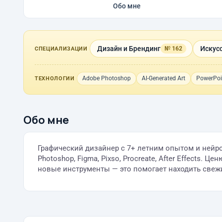
Обо мне
Дизайн и Брендинг
Искус
№ 162
СПЕЦИАЛИЗАЦИИ
Adobe Photoshop
AI-Generated Art
PowerPoi
ТЕХНОЛОГИИ
Обо мне
Графический дизайнер с 7+ летним опытом и нейрокр
Photoshop, Figma, Pixso, Procreate, After Effects.
новые инструменты — это помогает находить свеж