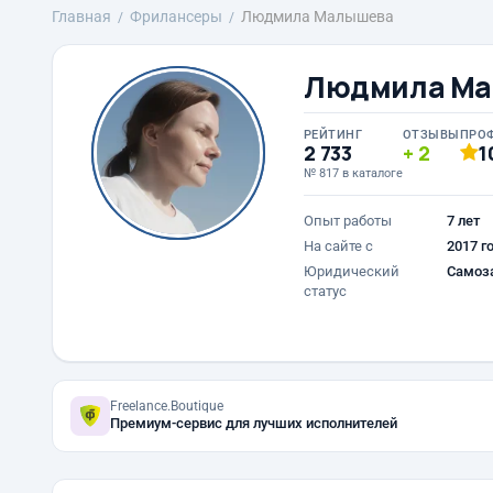
Главная
Фрилансеры
Людмила Малышева
Людмила Ма
РЕЙТИНГ
ОТЗЫВЫ
ПРО
2 733
2
1
№ 817 в каталоге
Опыт работы
7 лет
На сайте с
2017 г
Юридический
Самоз
статус
Freelance.Boutique
Премиум-сервис для лучших исполнителей