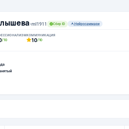
лышева
›
ml1911
Сбер ID
Нейросаммари
ФЕССИОНАЛИЗМ
КОММУНИКАЦИЯ
0
10
/10
/10
ода
анятый