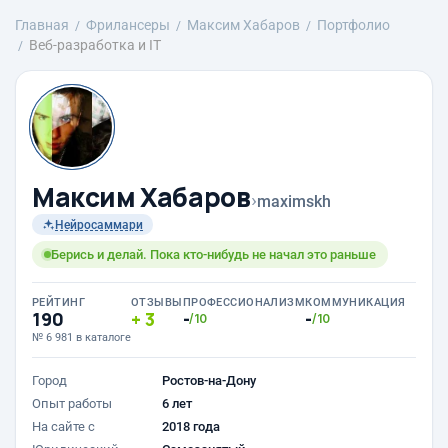
Главная
Фрилансеры
Максим Хабаров
Портфолио
Веб-разработка и IT
Максим Хабаров
›
maximskh
Нейросаммари
Берись и делай. Пока кто-нибудь не начал это раньше
РЕЙТИНГ
ОТЗЫВЫ
ПРОФЕССИОНАЛИЗМ
КОММУНИКАЦИЯ
190
3
-
-
/10
/10
№ 6 981 в каталоге
Город
Ростов-на-Дону
Опыт работы
6 лет
На сайте с
2018 года