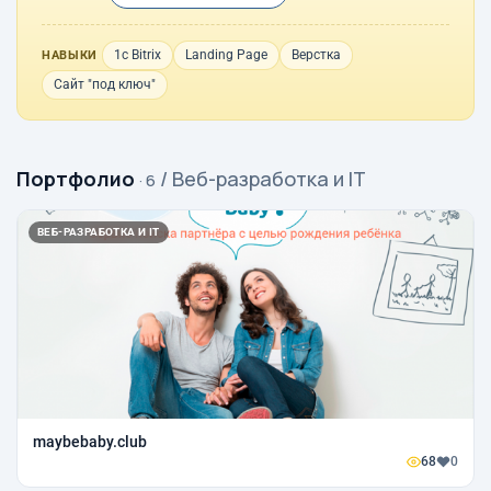
1с Bitrix
Landing Page
Верстка
НАВЫКИ
Сайт "под ключ"
Портфолио
/ Веб-разработка и IT
· 6
ВЕБ-РАЗРАБОТКА И IT
maybebaby.club
68
0