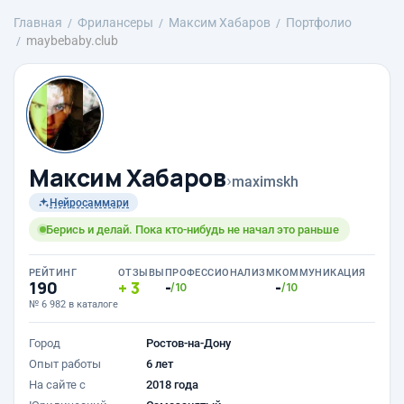
Главная
Фрилансеры
Максим Хабаров
Портфолио
maybebaby.club
Максим Хабаров
›
maximskh
Нейросаммари
Берись и делай. Пока кто-нибудь не начал это раньше
РЕЙТИНГ
ОТЗЫВЫ
ПРОФЕССИОНАЛИЗМ
КОММУНИКАЦИЯ
190
3
-
-
/10
/10
№ 6 982 в каталоге
Город
Ростов-на-Дону
Опыт работы
6 лет
На сайте с
2018 года