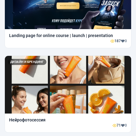
Landing page for online course | launch | presentation
187
0
ДИЗАЙН И БРЕНДИНГ
Нейрофотосессия
71
0