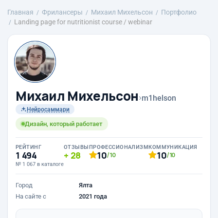
Главная
Фрилансеры
Михаил Михельсон
Портфолио
Landing page for nutritionist course / webinar
Михаил Михельсон
›
m1helson
Нейросаммари
Дизайн, который работает
РЕЙТИНГ
ОТЗЫВЫ
ПРОФЕССИОНАЛИЗМ
КОММУНИКАЦИЯ
1 494
28
10
10
/10
/10
№ 1 067 в каталоге
Город
Ялта
На сайте с
2021 года