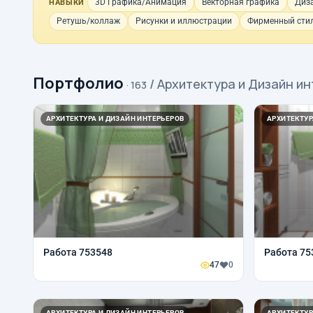
3D Графика/Анимация
Векторная графика
Диз
НАВЫКИ
Ретушь/коллаж
Рисунки и иллюстрации
Фирменный стил
Портфолио
/ Архитектура и Дизайн и
· 163
АРХИТЕКТУРА И ДИЗАЙН ИНТЕРЬЕРОВ
АРХИТЕКТУР
Работа 753548
Работа 75
47
0
АРХИТЕКТУРА И ДИЗАЙН ИНТЕРЬЕРОВ
АРХИТЕКТУР