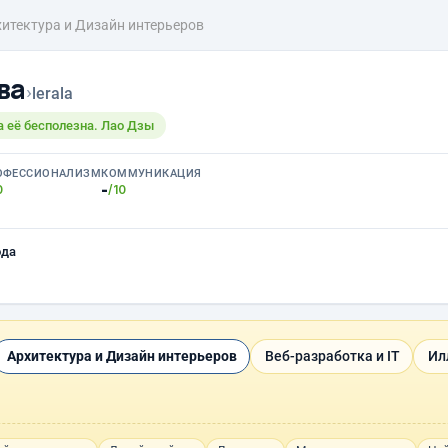
итектура и Дизайн интерьеров
ва
›
lerala
на её бесполезна. Лао Дзы
ОФЕССИОНАЛИЗМ
КОММУНИКАЦИЯ
-
0
/10
ода
Архитектура и Дизайн интерьеров
Веб-разработка и IT
Ил