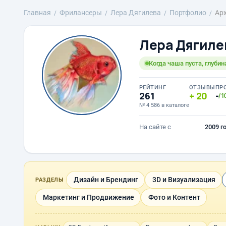
Главная
Фрилансеры
Лера Дягилева
Портфолио
Арх
Лера Дягиле
Когда чаша пуста, глуби
РЕЙТИНГ
ОТЗЫВЫ
ПР
261
20
-
/1
№ 4 586 в каталоге
На сайте с
2009 г
Дизайн и Брендинг
3D и Визуализация
РАЗДЕЛЫ
Маркетинг и Продвижение
Фото и Контент