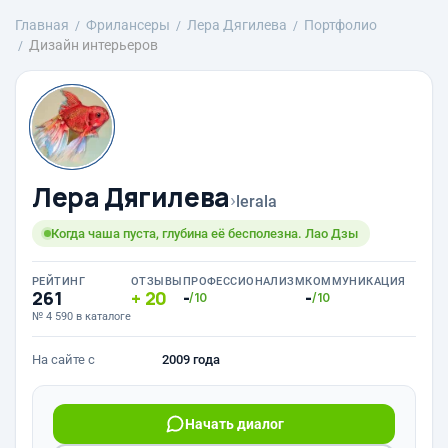
Главная
Фрилансеры
Лера Дягилева
Портфолио
Дизайн интерьеров
Лера Дягилева
›
lerala
Когда чаша пуста, глубина её бесполезна. Лао Дзы
РЕЙТИНГ
ОТЗЫВЫ
ПРОФЕССИОНАЛИЗМ
КОММУНИКАЦИЯ
261
20
-
-
/10
/10
№ 4 590 в каталоге
На сайте с
2009 года
Начать диалог