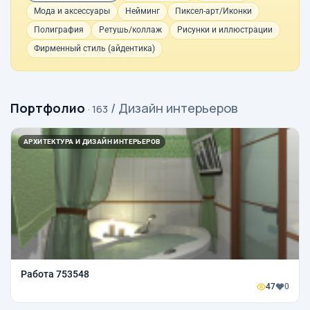
Мода и аксессуары
Нейминг
Пиксел-арт/Иконки
Полиграфия
Ретушь/коллаж
Рисунки и иллюстрации
Фирменный стиль (айдентика)
Портфолио
/ Дизайн интерьеров
· 163
АРХИТЕКТУРА И ДИЗАЙН ИНТЕРЬЕРОВ
Работа 753548
47
0