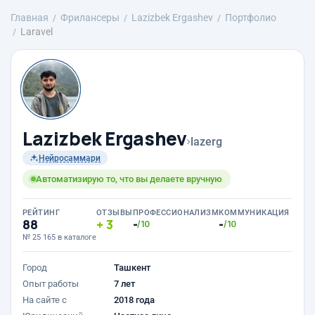
Главная
Фрилансеры
Lazizbek Ergashev
Портфолио
Laravel
Lazizbek Ergashev
›
lazerg
Нейросаммари
Автоматизирую то, что вы делаете вручную
РЕЙТИНГ
ОТЗЫВЫ
ПРОФЕССИОНАЛИЗМ
КОММУНИКАЦИЯ
88
3
-
-
/10
/10
№ 25 165 в каталоге
Город
Ташкент
Опыт работы
7 лет
На сайте с
2018 года