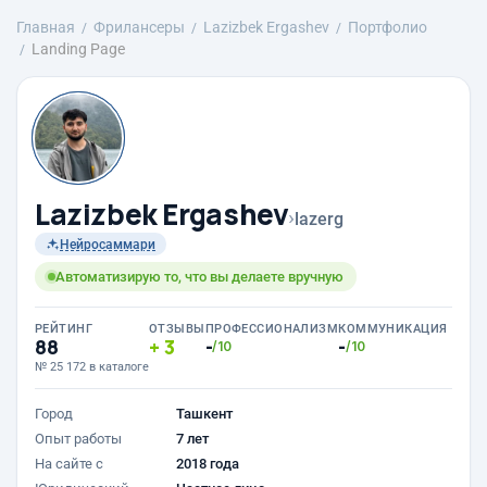
Главная
Фрилансеры
Lazizbek Ergashev
Портфолио
Landing Page
Lazizbek Ergashev
›
lazerg
Нейросаммари
Автоматизирую то, что вы делаете вручную
РЕЙТИНГ
ОТЗЫВЫ
ПРОФЕССИОНАЛИЗМ
КОММУНИКАЦИЯ
88
3
-
-
/10
/10
№ 25 172 в каталоге
Город
Ташкент
Опыт работы
7 лет
На сайте с
2018 года