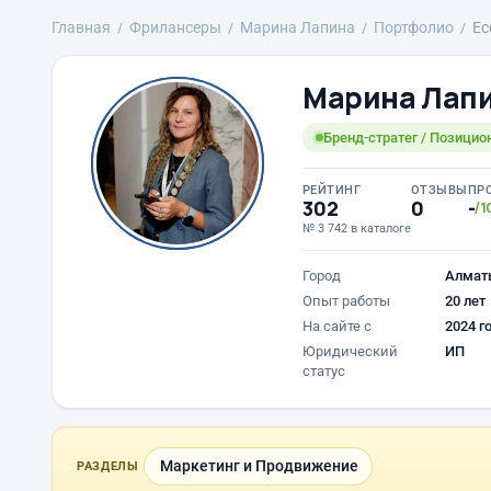
Главная
Фрилансеры
Марина Лапина
Портфолио
Ec
Марина Лап
Бренд-стратег / Позицио
РЕЙТИНГ
ОТЗЫВЫ
ПР
302
0
-
/1
№ 3 742 в каталоге
Город
Алмат
Опыт работы
20 лет
На сайте с
2024 г
Юридический
ИП
статус
Маркетинг и Продвижение
РАЗДЕЛЫ