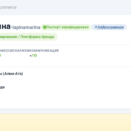
ommerce
ина
›
lapinamarina
Паспорт верифицирован
Нейросаммари
нирование / Платформа бренда
ОФЕССИОНАЛИЗМ
КОММУНИКАЦИЯ
-
0
/10
ы (Алма-Ата)
ода