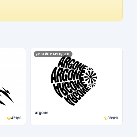
ДИЗАЙН И БРЕНДИНГ
argone
42
0
38
0