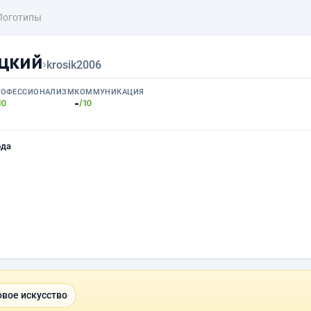
Логотипы
цкий
›
krosik2006
РОФЕССИОНАЛИЗМ
КОММУНИКАЦИЯ
-
10
/10
ода
вое искусство