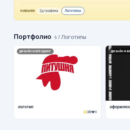
2д графика
Логотипы
НАВЫКИ
Портфолио
/ Логотипы
· 5
ДИЗАЙН И БРЕНДИНГ
ДИЗАЙН И Б
логотип
оформлен
38
0