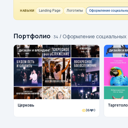
Landing Page
Логотипы
Оформление социальны
НАВЫКИ
Портфолио
/ Оформление социальных
· 34
ДИЗАЙН И БРЕНДИНГ
ДИЗАЙН И Б
Церковь
Таргетоло
36
0