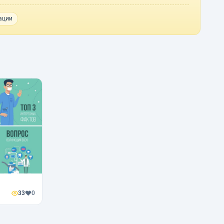
ации
33
0