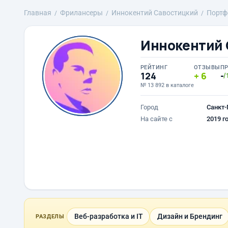
Главная
Фрилансеры
Иннокентий Савостицкий
Портф
Иннокентий 
РЕЙТИНГ
ОТЗЫВЫ
П
124
6
-
/
№ 13 892 в каталоге
Город
Санкт-
На сайте с
2019 г
Веб-разработка и IT
Дизайн и Брендинг
РАЗДЕЛЫ