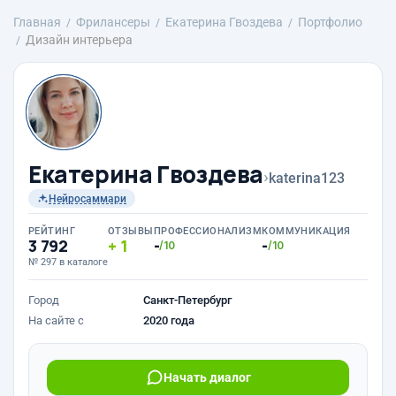
Главная
Фрилансеры
Екатерина Гвоздева
Портфолио
Дизайн интерьера
Екатерина Гвоздева
›
katerina123
Нейросаммари
РЕЙТИНГ
ОТЗЫВЫ
ПРОФЕССИОНАЛИЗМ
КОММУНИКАЦИЯ
3 792
1
-
-
/10
/10
№ 297 в каталоге
Город
Санкт-Петербург
На сайте с
2020 года
Начать диалог