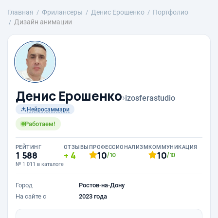
Главная
Фрилансеры
Денис Ерошенко
Портфолио
Дизайн анимации
Денис Ерошенко
›
izosferastudio
Нейросаммари
Работаем!
РЕЙТИНГ
ОТЗЫВЫ
ПРОФЕССИОНАЛИЗМ
КОММУНИКАЦИЯ
1 588
4
10
10
/10
/10
№ 1 011 в каталоге
Город
Ростов-на-Дону
На сайте с
2023 года