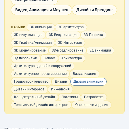
Видео, Анимация и Моушен
Дизайн и Брендинг
3D-анимация
3D-архитектура
НАВЫКИ
3D-визуализация
3D Визуализация
3D Графика
3D Графика/Анимация
3D Интерьеры
3D моделирование
3D-моделирование
3д анимация
3д персонажи
Blender
Архитектура
Архитектура зданий и сооружений
Архитектурное проектирование
Визуализация
Градостроительство
Дизайн
Дизайн анимации
Дизайн интерьера
Инженерия
Концептуальный дизайн
Логотипы
Разработка
Текстильный дизайн интерьеров
Ювелирные изделия