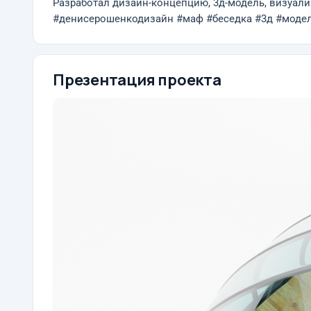
Разработал дизайн-концепцию, 3д-модель, визуал
#денисерошенкодизайн #маф #беседка #3д #модел
Презентация проекта