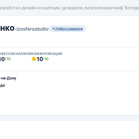
азработка дизайн-концепции, зд-модели, визуализации маф "Беседк
нко
›
izosferastudio
Нейросаммари
ОФЕССИОНАЛИЗМ
КОММУНИКАЦИЯ
10
10
/10
/10
-на-Дону
ода