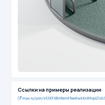
Ссылки на примеры реализации
max.ru/join/s53XFilBrI4bmFNwKw6Xn89opIZUiU2