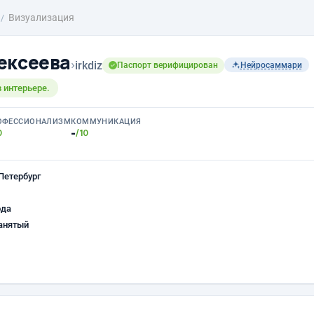
Визуализация
ексеева
›
irkdiz
Паспорт верифицирован
Нейросаммари
 интерьере.
ОФЕССИОНАЛИЗМ
КОММУНИКАЦИЯ
-
0
/10
Петербург
ода
анятый