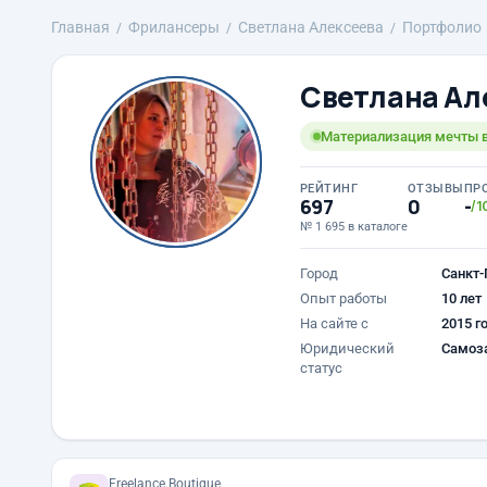
Главная
Фрилансеры
Светлана Алексеева
Портфолио
Светлана Ал
Материализация мечты в
РЕЙТИНГ
ОТЗЫВЫ
ПР
697
0
-
/1
№ 1 695 в каталоге
Город
Санкт-
Опыт работы
10 лет
На сайте с
2015 г
Юридический
Самоз
статус
Freelance.Boutique