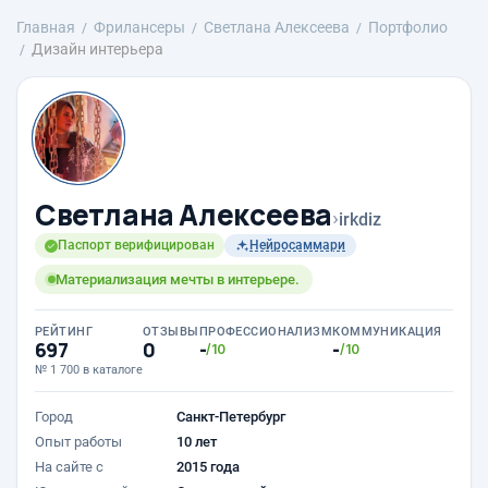
Главная
Фрилансеры
Светлана Алексеева
Портфолио
Дизайн интерьера
Светлана Алексеева
›
irkdiz
Паспорт верифицирован
Нейросаммари
Материализация мечты в интерьере.
РЕЙТИНГ
ОТЗЫВЫ
ПРОФЕССИОНАЛИЗМ
КОММУНИКАЦИЯ
697
0
-
-
/10
/10
№ 1 700 в каталоге
Город
Санкт-Петербург
Опыт работы
10 лет
На сайте с
2015 года