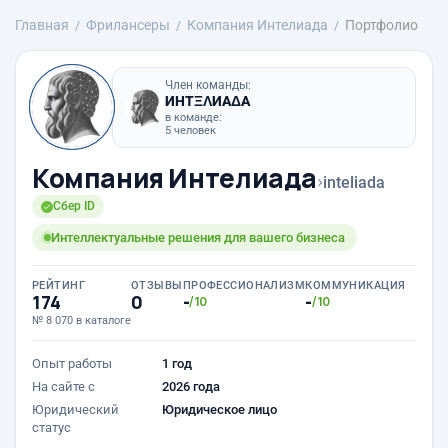
Главная
Фрилансеры
Компания Интелиада
Портфолио
Член команды:
ИНТΞΛИАΔА
в команде:
5 человек
Компания Интелиада
›
inteliada
Сбер ID
Интеллектуальные решения для вашего бизнеса
РЕЙТИНГ
ОТЗЫВЫ
ПРОФЕССИОНАЛИЗМ
КОММУНИКАЦИЯ
174
0
-
-
/10
/10
№ 8 070 в каталоге
Опыт работы
1 год
На сайте с
2026 года
Юридический
Юридическое лицо
статус