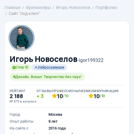
Главная
Фрилансеры
Игорь Новоселов
Портфолио
Сайт "под ключ"
Игорь Новоселов
›
igor199322
Сбер ID
Нейросаммари
Дизайн. Вокал. Творчество без пауз!
РЕЙТИНГ
ОТЗЫВЫ
ПРОФЕССИОНАЛИЗМ
КОММУНИКАЦИЯ
2 188
3
10
10
/10
/10
№ 879 в каталоге
Город
Москва
Опыт работы
8 лет
На сайте с
2016 года