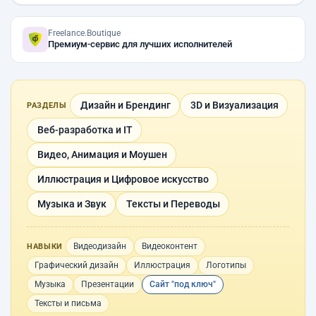
Freelance.Boutique
Премиум-сервис для лучших исполнителей
Дизайн и Брендинг
3D и Визуализация
РАЗДЕЛЫ
Веб-разработка и IT
Видео, Анимация и Моушен
Иллюстрация и Цифровое искусство
Музыка и Звук
Тексты и Переводы
Видеодизайн
Видеоконтент
НАВЫКИ
Графический дизайн
Иллюстрация
Логотипы
Музыка
Презентации
Сайт "под ключ"
Тексты и письма