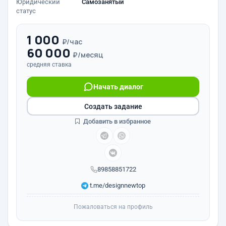
Юридический
Самозанятый
статус
1 000
₽/час
60 000
₽/месяц
средняя ставка
Начать диалог
Создать задание
Добавить в избранное
89858851722
t.me/designnewtop
Пожаловаться на профиль