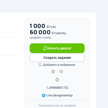
1 000
₽/час
60 000
₽/месяц
средняя ставка
Начать диалог
Создать задание
Добавить в избранное
89858851722
t.me/designnewtop
Пожаловаться на профиль