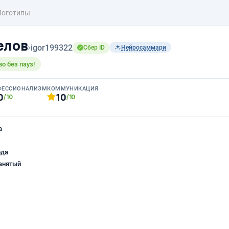
Логотипы
елов
›
igor199322
Сбер ID
Нейросаммари
о без пауз!
ФЕССИОНАЛИЗМ
КОММУНИКАЦИЯ
0
10
/10
/10
а
ода
анятый