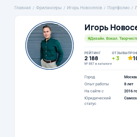
Главная
Фрилансеры
Игорь Новоселов
Портфолио
Игорь Новос
Дизайн. Вокал. Творчеств
РЕЙТИНГ
ОТЗЫВЫ
ПРО
2 188
3
1
№ 887 в каталоге
Город
Москв
Опыт работы
8 лет
На сайте с
2016 г
Юридический
Самоз
статус