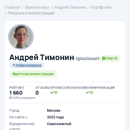
Главная
Фрилансеры
Андрей Тимонин
Портфолио
Рисунки и иллюстрации
Андрей Тимонин
›
ignaziusart
Сбер ID
Нейросаммари
детская иллюстрация
РЕЙТИНГ
ОТЗЫВЫ
ПРОФЕССИОНАЛИЗМ
КОММУНИКАЦИЯ
1 660
0
-
-
/10
/10
№ 670 в каталоге
Город
Москва
На сайте с
2023 года
Юридический
Самозанятый
статус