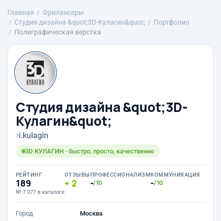
Главная
Фрилансеры
Студия дизайна &quot;3D-Кулагин&quot;
Портфолио
Полиграфическая верстка
Студия дизайна &quot;3D-
Кулагин&quot;
›
i.kulagin
3D КУЛАГИН - быстро, просто, качественно
РЕЙТИНГ
ОТЗЫВЫ
ПРОФЕССИОНАЛИЗМ
КОММУНИКАЦИЯ
189
2
-
-
/10
/10
№ 7 077 в каталоге
Город
Москва