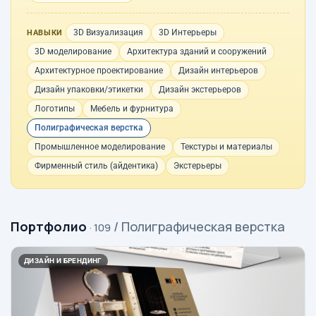
3D Визуализация
3D Интерьеры
НАВЫКИ
3D моделирование
Архитектура зданий и сооружений
Архитектурное проектирование
Дизайн интерьеров
Дизайн упаковки/этикетки
Дизайн экстерьеров
Логотипы
Мебель и фурнитура
Полиграфическая верстка
Промышленное моделирование
Текстуры и материалы
Фирменный стиль (айдентика)
Экстерьеры
Портфолио
/ Полиграфическая верстка
· 109
ДИЗАЙН И БРЕНДИНГ