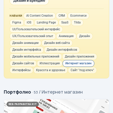
Дизайн и Брендинг
AI Content Creation
CRM
Ecommerce
НАВЫКИ
Figma
iOS
Landing Page
SaaS
Tilda
UI/Пользовательский интерфейс
UX/Пользовательский опыт
Анимация
Дизайн
Дизайн анимации
Дизайн веб-сайта
Дизайн интерфейса
Дизайн интерфейсов
Дизайн мобильных приложений
Дизайн приложения
Дизайн сайтов
Иллюстрация
Интернет магазин
Интерфейсы
Красота и здоровье
Сайт "под ключ"
Портфолио
/ Интернет магазин
· 53
ВЕБ-РАЗРАБОТКА И IT