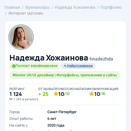
Главная
Фрилансеры
Надежда Хожаинова
Портфолио
Интернет магазин
Надежда Хожаинова
›
hnadezhda
Паспорт верифицирован
Нейросаммари
Senior UX/UI дизайнер | Интерфейсы, приложения и сайты
РЕЙТИНГ
ОТЗЫВЫ
ПРОФЕССИОНАЛИЗМ
КОММУНИКАЦИЯ
1 124
25
10
10
/10
/10
№ 1 265 в каталоге
Город
Санкт-Петербург
Опыт работы
6 лет
На сайте с
2020 года