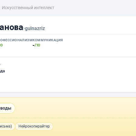
Искусственный интеллект
ванова
›
gulnazriz
РОФЕССИОНАЛИЗМ
КОММУНИКАЦИЯ
-
10
/10
ь
ода
еводы
письма)
Нейрокопирайтер