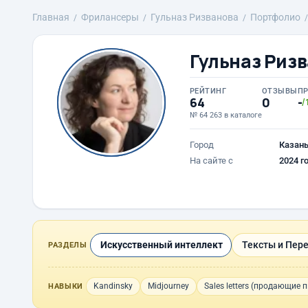
Главная
Фрилансеры
Гульназ Ризванова
Портфолио
Гульназ Риз
РЕЙТИНГ
ОТЗЫВЫ
П
64
0
-
/
№ 64 263 в каталоге
Город
Казан
На сайте с
2024 г
Искусственный интеллект
Тексты и Пер
РАЗДЕЛЫ
Kandinsky
Midjourney
Sales letters (продающие 
НАВЫКИ