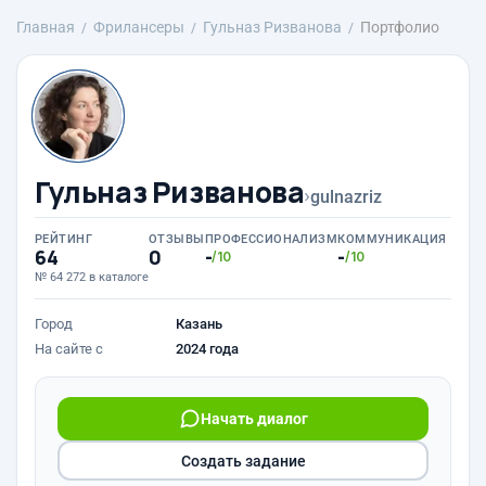
Главная
Фрилансеры
Гульназ Ризванова
Портфолио
Гульназ Ризванова
›
gulnazriz
РЕЙТИНГ
ОТЗЫВЫ
ПРОФЕССИОНАЛИЗМ
КОММУНИКАЦИЯ
64
0
-
-
/10
/10
№ 64 272 в каталоге
Город
Казань
На сайте с
2024 года
Начать диалог
Создать задание