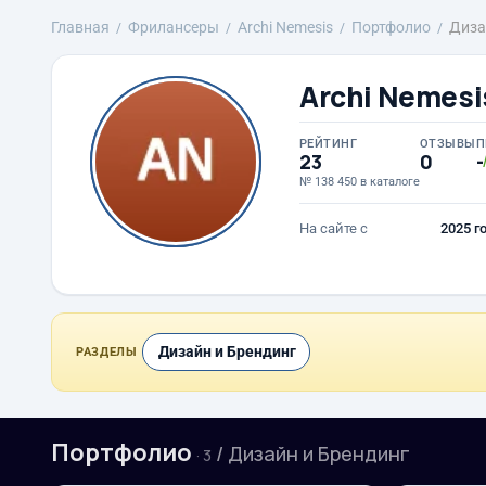
Главная
Фрилансеры
Archi Nemesis
Портфолио
Диза
Archi Nemesi
РЕЙТИНГ
ОТЗЫВЫ
П
23
0
-
№ 138 450 в каталоге
На сайте с
2025 г
Дизайн и Брендинг
РАЗДЕЛЫ
Портфолио
/ Дизайн и Брендинг
· 3