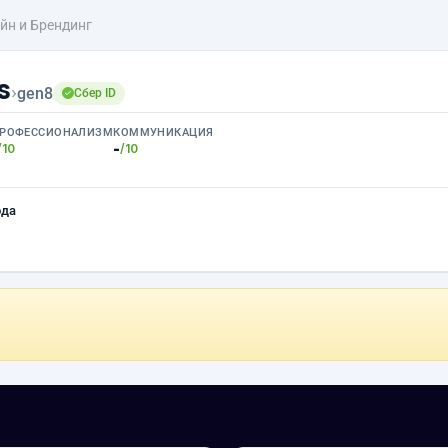
йн и Брендинг
s
›
gen8
Сбер ID
РОФЕССИОНАЛИЗМ
КОММУНИКАЦИЯ
-
/10
/10
ода