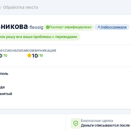
Обработка текста
ьникова
›
flessig
Паспорт верифицирован
Нейросаммари
срок решу все ваши проблемы с переводами
ФЕССИОНАЛИЗМ
КОММУНИКАЦИЯ
0
10
/10
/10
поль
ода
анятый
Безопасная сделка
Деньги списываются после