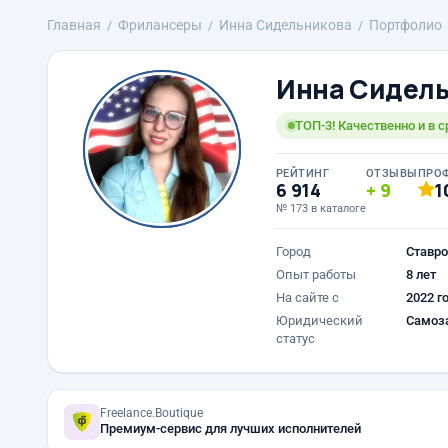
Главная
Фрилансеры
Инна Сидельникова
Портфолио
Инна Сидел
ТОП-3! Качественно и в 
РЕЙТИНГ
ОТЗЫВЫ
ПРО
6 914
9
1
№ 173 в каталоге
Город
Ставро
Опыт работы
8 лет
На сайте с
2022 г
Юридический
Самоз
статус
Freelance.Boutique
Премиум-сервис для лучших исполнителей