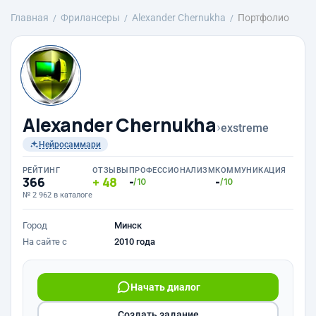
Главная
Фрилансеры
Alexander Chernukha
Портфолио
Alexander Chernukha
›
exstreme
Нейросаммари
РЕЙТИНГ
ОТЗЫВЫ
ПРОФЕССИОНАЛИЗМ
КОММУНИКАЦИЯ
366
48
-
-
/10
/10
№ 2 962 в каталоге
Город
Минск
На сайте с
2010 года
Начать диалог
Создать задание