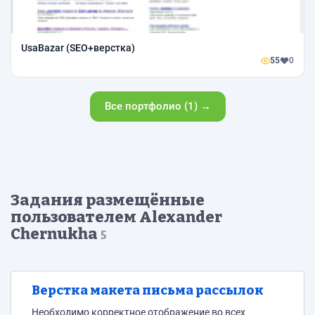
UsaBazar (SEO+верстка)
55
0
Все портфолио (1) →
Задания размещённые
пользователем Alexander
Chernukha
5
Верстка макета письма рассылок
Необходимо корректное отображение во всех