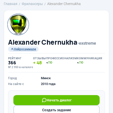
Главная
Фрилансеры
Alexander Chernukha
Alexander Chernukha
›
exstreme
Нейросаммари
РЕЙТИНГ
ОТЗЫВЫ
ПРОФЕССИОНАЛИЗМ
КОММУНИКАЦИЯ
366
48
-
-
/10
/10
№ 2 950 в каталоге
Город
Минск
На сайте с
2010 года
Начать диалог
Создать задание