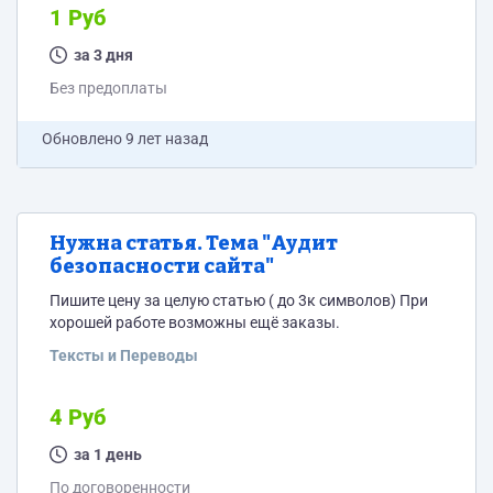
Выпадение корзины/авторизации при наведении/
1 Руб
клику 5) Возможно еще какие очевидные детали с
макета
за 3 дня
Без предоплаты
Обновлено
9 лет назад
Нужна статья. Тема "Аудит
безопасности сайта"
Пишите цену за целую статью ( до 3к символов) При
хорошей работе возможны ещё заказы.
Тексты и Переводы
4 Руб
за 1 день
По договоренности