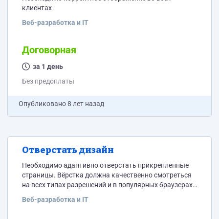
клиентах
Веб-разработка и IT
Договорная
за 1 день
Без предоплаты
Опубликовано
8 лет назад
Отверстать дизайн
Необходимо адаптивно отверстать прикрепленные
страницы. Вёрстка должна качественно смотреться
на всех типах разрешений и в популярных браузерах.
1) Полоса с меню и корзиной должны быть
Веб-разработка и IT
фиксированными 2) Левое меню выпадают
подкатегории 3) Слайдеры должны работать 4)