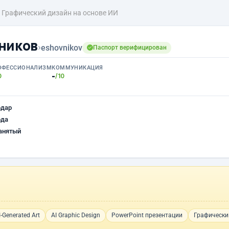
Графический дизайн на основе ИИ
ников
›
eshovnikov
Паспорт верифицирован
ОФЕССИОНАЛИЗМ
КОММУНИКАЦИЯ
-
0
/10
одар
ода
анятый
I-Generated Art
AI Graphic Design
PowerPoint презентации
Графически