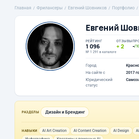
Главная
Фрилансеры
Евгений Шовников
Портфолио
Евгений Шов
РЕЙТИНГ
ОТЗЫВЫ
ПР
1 096
2
-
/1
№ 1 291 в каталоге
Город
Красн
На сайте с
2017 г
Юридический
Самоз
статус
Дизайн и Брендинг
РАЗДЕЛЫ
AI Art Creation
AI Content Creation
AI Design
A
НАВЫКИ