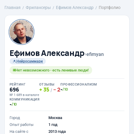
Главная
Фрилансеры
Ефимов Александр
Портфолио
Ефимов Александр
›
efimyan
Нейросаммари
Нет невозможного - есть ленивые люди!
РЕЙТИНГ
ОТЗЫВЫ
ПРОФЕССИОНАЛИЗМ
696
35
2
-
/10
/
№ 1 689 в каталоге
КОММУНИКАЦИЯ
-
/10
Город
Москва
Опыт работы
1 год
На сайте с
2013 года