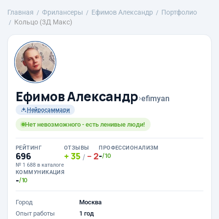
Главная
Фрилансеры
Ефимов Александр
Портфолио
Кольцо (3Д Макс)
Ефимов Александр
›
efimyan
Нейросаммари
Нет невозможного - есть ленивые люди!
РЕЙТИНГ
ОТЗЫВЫ
ПРОФЕССИОНАЛИЗМ
696
35
2
-
/10
/
№ 1 688 в каталоге
КОММУНИКАЦИЯ
-
/10
Город
Москва
Опыт работы
1 год