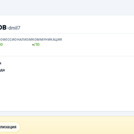
ов
›
dmil7
РОФЕССИОНАЛИЗМ
КОММУНИКАЦИЯ
-
10
/10
а
ода
ализация