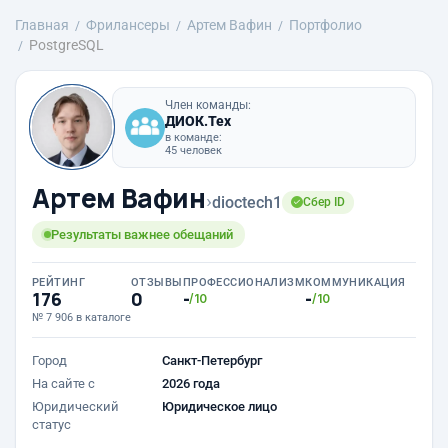
Главная
Фрилансеры
Артем Вафин
Портфолио
PostgreSQL
Член команды:
ДИОК.Тех
в команде:
45 человек
Артем Вафин
›
dioctech1
Сбер ID
Результаты важнее обещаний
РЕЙТИНГ
ОТЗЫВЫ
ПРОФЕССИОНАЛИЗМ
КОММУНИКАЦИЯ
176
0
-
-
/10
/10
№ 7 906 в каталоге
Город
Санкт-Петербург
На сайте с
2026 года
Юридический
Юридическое лицо
статус