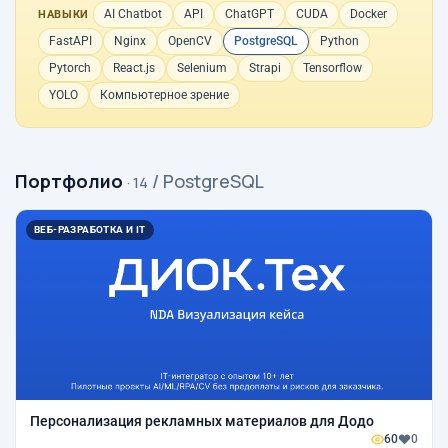
AI Chatbot
API
ChatGPT
CUDA
Docker
НАВЫКИ
FastAPI
Nginx
OpenCV
PostgreSQL
Python
Pytorch
React.js
Selenium
Strapi
Tensorflow
YOLO
Компьютерное зрение
Портфолио
/ PostgreSQL
· 14
ВЕБ-РАЗРАБОТКА И IT
Персонализация рекламных материалов для Додо
60
0