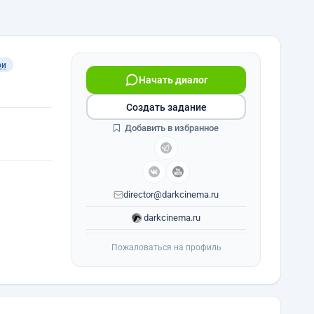
ри
Начать диалог
Создать задание
Добавить в избранное
director@darkcinema.ru
darkcinema.ru
Пожаловаться на профиль