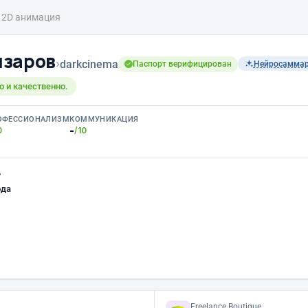
2D анимация
изаров
›
darkcinema
Паспорт верифицирован
Нейросамма
о и качественно.
ОФЕССИОНАЛИЗМ
КОММУНИКАЦИЯ
-
0
/10
ь
ода
Freelance.Boutique