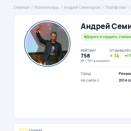
Главная
Фрилансеры
Андрей Семизаров
Портфолио
Андрей Сем
Дорого и сердито, стильн
РЕЙТИНГ
ОТЗЫВЫ
ПР
758
14
-
/1
№ 1 597 в каталоге
Город
Рязан
На сайте с
2014 г
Премия