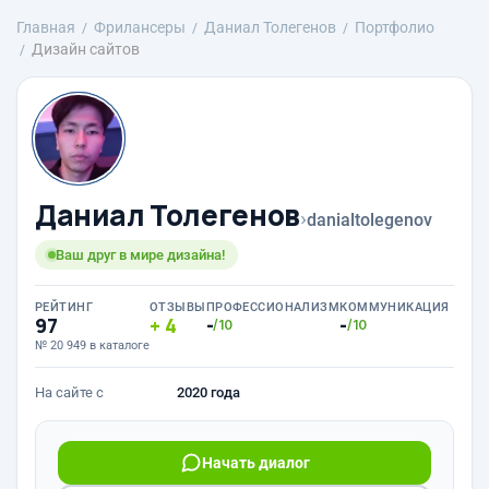
Главная
Фрилансеры
Даниал Толегенов
Портфолио
Дизайн сайтов
Даниал Толегенов
›
danialtolegenov
Ваш друг в мире дизайна!
РЕЙТИНГ
ОТЗЫВЫ
ПРОФЕССИОНАЛИЗМ
КОММУНИКАЦИЯ
97
4
-
-
/10
/10
№ 20 949 в каталоге
На сайте с
2020 года
Начать диалог