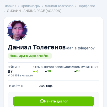
Главная
Фрилансеры
Даниал Толегенов
Портфолио
ДИЗАЙН LANDING PAGE (AGAFON)
Даниал Толегенов
›
danialtolegenov
Ваш друг в мире дизайна!
РЕЙТИНГ
ОТЗЫВЫ
ПРОФЕССИОНАЛИЗМ
КОММУНИКАЦИЯ
97
4
-
-
/10
/10
№ 20 954 в каталоге
На сайте с
2020 года
Начать диалог