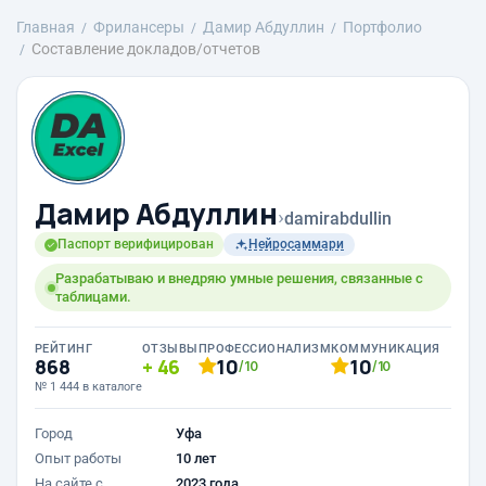
Главная
Фрилансеры
Дамир Абдуллин
Портфолио
Составление докладов/отчетов
Дамир Абдуллин
›
damirabdullin
Паспорт верифицирован
Нейросаммари
Разрабатываю и внедряю умные решения, связанные с
таблицами.
РЕЙТИНГ
ОТЗЫВЫ
ПРОФЕССИОНАЛИЗМ
КОММУНИКАЦИЯ
868
46
10
10
/10
/10
№ 1 444 в каталоге
Город
Уфа
Опыт работы
10 лет
На сайте с
2023 года