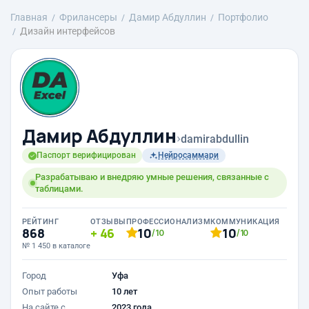
Главная
Фрилансеры
Дамир Абдуллин
Портфолио
Дизайн интерфейсов
Дамир Абдуллин
›
damirabdullin
Паспорт верифицирован
Нейросаммари
Разрабатываю и внедряю умные решения, связанные с
таблицами.
РЕЙТИНГ
ОТЗЫВЫ
ПРОФЕССИОНАЛИЗМ
КОММУНИКАЦИЯ
868
46
10
10
/10
/10
№ 1 450 в каталоге
Город
Уфа
Опыт работы
10 лет
На сайте с
2023 года