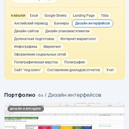
Excel
Google Sheets
Landing Page
Tilda
НАВЫКИ
Английский перевод
Баннеры
Дизайн интерфейсов
Дизайн сайтов
Дизайн упаковки/этикетки
Допечатная подготовка
Интернет-маркетолог
Инфографика
Маркетинг
Оформление социальных сетей
Полиграфическая верстка
Полиграфия
Сайт "под ключ"
Составление докладов/отчетов
Учет
Портфолио
/ Дизайн интерфейсов
· 64
ДИЗАЙН И БРЕНДИНГ