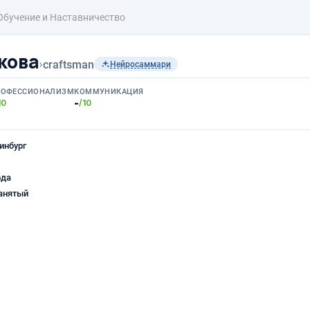
Обучение и Наставничество
кова
›
craftsman
Нейросаммари
РОФЕССИОНАЛИЗМ
КОММУНИКАЦИЯ
-
10
/10
инбург
ода
анятый