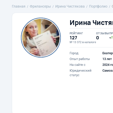
Главная
Фрилансеры
Ирина Чистякова
Портфолио
Ирина Чистя
РЕЙТИНГ
ОТЗЫВЫ
П
127
0
-
/
№ 13 372 в каталоге
Город
Екатер
Опыт работы
13 лет
На сайте с
2024 г
Юридический
Самоз
статус