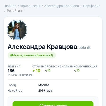
Главная
Фрилансеры
Александра Кравцова
Портфолио
Рерайтинг
Александра Кравцова
›
beichik
Мечты должны сбываться!!)
РЕЙТИНГ
ОТЗЫВЫ
ПРОФЕССИОНАЛИЗМ
КОММУНИКАЦИЯ
136
10
-
-
/10
/10
№ 12 061 в каталоге
Город
Москва
На сайте с
2019 года
Начать диалог