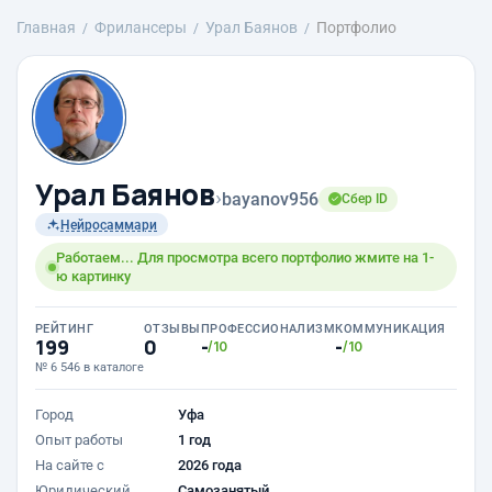
Главная
Фрилансеры
Урал Баянов
Портфолио
Урал Баянов
›
bayanov956
Сбер ID
Нейросаммари
Работаем... Для просмотра всего портфолио жмите на 1-
ю картинку
РЕЙТИНГ
ОТЗЫВЫ
ПРОФЕССИОНАЛИЗМ
КОММУНИКАЦИЯ
199
0
-
-
/10
/10
№ 6 546 в каталоге
Город
Уфа
Опыт работы
1 год
На сайте с
2026 года
Юридический
Самозанятый