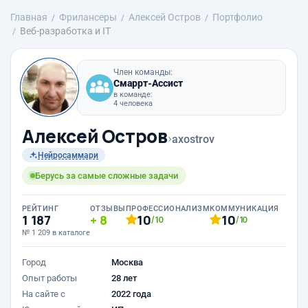
Главная
Фрилансеры
Алексей Остров
Портфолио
Веб-разработка и IT
Член команды:
Смаррт-Ассист
в команде:
4 человека
Алексей Остров
›
axostrov
Нейросаммари
Берусь за самые сложные задачи
РЕЙТИНГ
ОТЗЫВЫ
ПРОФЕССИОНАЛИЗМ
КОММУНИКАЦИЯ
1 187
8
10
10
/10
/10
№ 1 209 в каталоге
Город
Москва
Опыт работы
28 лет
На сайте с
2022 года