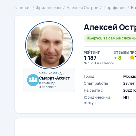
Главная
Фрилансеры
Алексей Остров
Портфолио
Бо
Алексей Ост
Берусь за самые сложны
РЕЙТИНГ
ОТЗЫВЫ
ПР
1 187
8
№ 1 201 в каталоге
Член команды:
Город
Москв
Смаррт-Ассист
в команде:
Опыт работы
28 лет
4 человека
На сайте с
2022 г
Юридический
ИП
статус