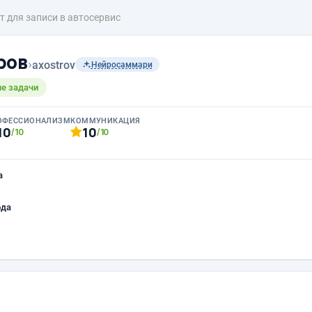
т для записи в автосервис
ров
›
axostrov
Нейросаммари
е задачи
ОФЕССИОНАЛИЗМ
КОММУНИКАЦИЯ
10
10
/10
/10
а
ода