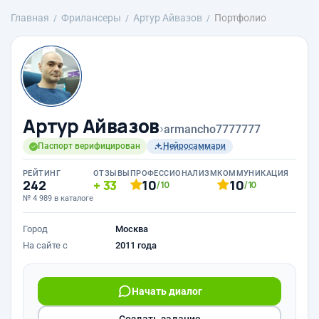
Главная
Фрилансеры
Артур Айвазов
Портфолио
Артур Айвазов
›
armancho7777777
Паспорт верифицирован
Нейросаммари
РЕЙТИНГ
ОТЗЫВЫ
ПРОФЕССИОНАЛИЗМ
КОММУНИКАЦИЯ
242
33
10
10
/10
/10
№ 4 989 в каталоге
Город
Москва
На сайте с
2011 года
Начать диалог
Создать задание