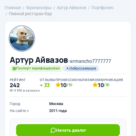
Главная
Фрилансеры
Артур Айвазов
Портфолио
Пивной ресторан-бар
Артур Айвазов
›
armancho7777777
Паспорт верифицирован
Нейросаммари
РЕЙТИНГ
ОТЗЫВЫ
ПРОФЕССИОНАЛИЗМ
КОММУНИКАЦИЯ
242
33
10
10
/10
/10
№ 4 990 в каталоге
Город
Москва
На сайте с
2011 года
Начать диалог