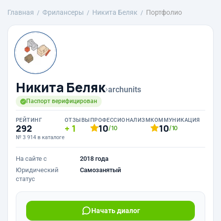
Главная
Фрилансеры
Никита Беляк
Портфолио
Никита Беляк
›
archunits
Паспорт верифицирован
РЕЙТИНГ
ОТЗЫВЫ
ПРОФЕССИОНАЛИЗМ
КОММУНИКАЦИЯ
292
1
10
10
/10
/10
№ 3 914 в каталоге
На сайте с
2018 года
Юридический
Самозанятый
статус
Начать диалог