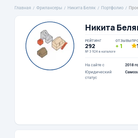
Главная
Фрилансеры
Никита Беляк
Портфолио
Прое
Никита Беля
РЕЙТИНГ
ОТЗЫВЫ
ПР
292
1
№ 3 924 в каталоге
На сайте с
2018 г
Юридический
Самоз
статус