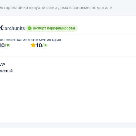
ктирование и визуализация дома в современном стиле
к
›
archunits
Паспорт верифицирован
ОФЕССИОНАЛИЗМ
КОММУНИКАЦИЯ
10
10
/10
/10
ода
анятый